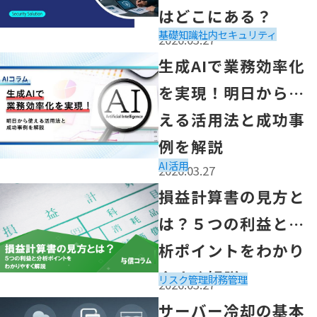
はどこにある？
基礎知識
社内セキュリティ
2026.03.27
「生成AIで業務効率化を実現！明日から使える活用法と成
生成AIで業務効率化
を実現！明日から使
える活用法と成功事
例を解説
AI活用
2026.03.27
「損益計算書の見方とは？５つの利益と分析ポイントをわ
損益計算書の見方と
は？５つの利益と分
析ポイントをわかり
やすく解説
リスク管理
財務管理
2026.03.27
「サーバー冷却の基本知識｜自社運用の課題と解決策を解
サーバー冷却の基本