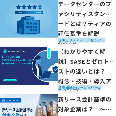
「データセンターのファシリティスタンダードとは？ティ
データセンターのフ
ァシリティスタンダ
ードとは？ティアの
評価基準を解説
セキュリティ
データセンター
2026.07.24
「【わかりやすく解説】SASEとゼロトラストの違いとは
【わかりやすく解
概念・技術・導入アプローチの比較」の記事を読む
説】SASEとゼロトラ
ストの違いとは？
概念・技術・導入ア
基礎知識
社内セキュリティ
2026.07.17
プローチの比較
「新リース会計基準の対象企業は？ ～適用時期や実務へ
新リース会計基準の
対象企業は？ ～適