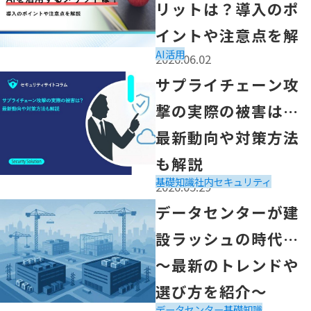
リットは？導入のポ
イントや注意点を解
AI活用
2026.06.02
説
「サプライチェーン攻撃の実際の被害は？
サプライチェーン攻
最新動向や対策方法も解説」の記事を読む
撃の実際の被害は？
最新動向や対策方法
も解説
基礎知識
社内セキュリティ
2026.05.29
「データセンターが建設ラッシュの時代に～最新のトレン
データセンターが建
設ラッシュの時代に
～最新のトレンドや
選び方を紹介～
データセンター
基礎知識