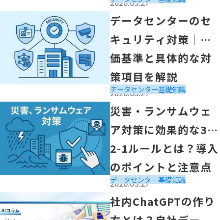
2026.05.27
「データセンターのセキュリティ対策｜評価基準と具体的
データセンターのセ
キュリティ対策｜評
価基準と具体的な対
策項目を解説
データセンター
基礎知識
2026.05.27
「災害・ランサムウェア対策に効果的な3-2-1ルールと
災害・ランサムウェ
ア対策に効果的な3-
2-1ルールとは？導入
のポイントと注意点
データセンター
基礎知識
2026.05.27
を解説
「社内ChatGPTの作り方とは？自社データを安全に利用
社内ChatGPTの作り
方とは？自社データ