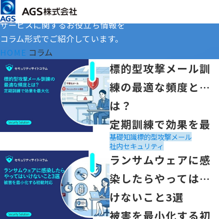
COLUMN
メインコンテンツまでスキップ
コラム
サービスに関するお役立ち情報を
コラム形式でご紹介しています。
HOME
コラム
前へ
次へ
「標的型攻撃メール訓練の最適な頻度とは？
コラム一覧
標的型攻撃メール訓
定期訓練で効果を最大化」の記事を読む
練の最適な頻度と
は？
定期訓練で効果を最
基礎知識
標的型攻撃メール
2026.08.07
大化
社内セキュリティ
「ランサムウェアに感染したらやってはいけないこと3選
ランサムウェアに感
被害を最小化する初動対応」の記事を読む
染したらやってはい
けないこと3選
被害を最小化する初