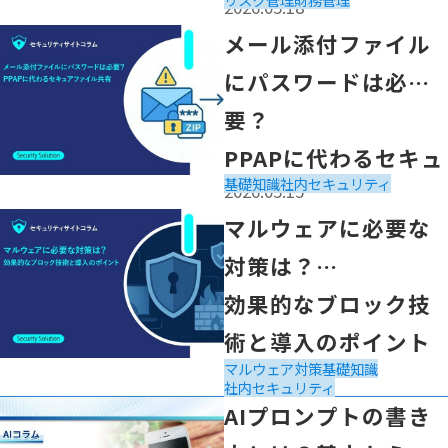
2026.05.18
読み解くポイント
「メール添付ファイルにパスワードは必要？
メール添付ファイル
PPAPに代わるセキュアファイル共有」の記事を読む
にパスワードは必
要？
PPAPに代わるセキュ
基礎知識
社内セキュリティ
2026.05.15
アファイル共有
「 マルウェアに必要な対策は？
マルウェアに必要な
効果的なブロック技術と導入のポイント」の記事を読む
対策は？
効果的なブロック技
術と導入のポイント
マルウェア対策
基礎知識
2026.05.15
社内セキュリティ
「AIプロンプトの書き方とは？基本から実践的なコツまで
AIプロンプトの書き