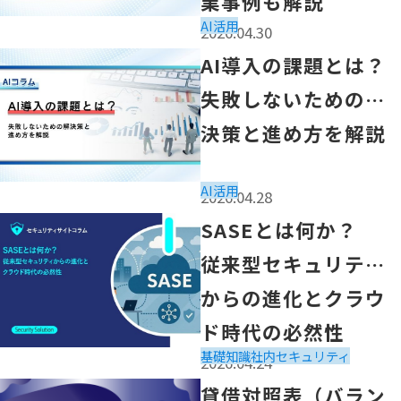
業事例も解説
AI活用
2026.04.30
「AI導入の課題とは？失敗しないための解決策と進め方を
AI導入の課題とは？
失敗しないための解
決策と進め方を解説
AI活用
2026.04.28
「SASEとは何か？
SASEとは何か？
従来型セキュリティからの進化とクラウド時代の必然性」
従来型セキュリティ
からの進化とクラウ
ド時代の必然性
基礎知識
社内セキュリティ
2026.04.24
「貸借対照表（バランスシート）の見方を徹底解説！｜初
貸借対照表（バラン