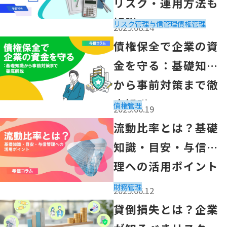
リスク・運用方法も
解説
リスク管理
与信管理
債権管理
2025.08.14
「債権保全で企業の資金を守る：基礎知識から事前対策ま
債権保全で企業の資
金を守る：基礎知識
から事前対策まで徹
底解説
債権管理
2025.06.19
「流動比率とは？基礎知識・目安・与信管理への活用ポイ
流動比率とは？基礎
知識・目安・与信管
理への活用ポイント
財務管理
2025.06.12
「貸倒損失とは？企業が知るべきリスクと与信管理の重要
貸倒損失とは？企業