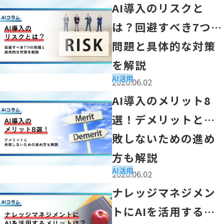
「AI導入のリスクとは？回避すべき7つの問題と具体的な
AI導入のリスクと
は？回避すべき7つの
問題と具体的な対策
を解説
AI活用
2026.06.02
「AI導入のメリット8選！デメリットと失敗しないための
AI導入のメリット8
選！デメリットと失
敗しないための進め
方も解説
AI活用
2026.06.02
「ナレッジマネジメントにAIを活用するメリットは？導
ナレッジマネジメン
トにAIを活用するメ