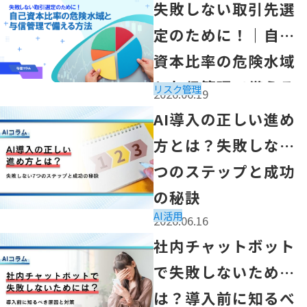
「失敗しない取引先選定のために！｜自己資本比率の危険
失敗しない取引先選
定のために！｜自己
資本比率の危険水域
と与信管理で備える
リスク管理
2026.06.19
方法
「AI導入の正しい進め方とは？失敗しない7つのステップ
AI導入の正しい進め
方とは？失敗しない7
つのステップと成功
の秘訣
AI活用
2026.06.16
「社内チャットボットで失敗しないためには？導入前に知
社内チャットボット
で失敗しないために
は？導入前に知るべ