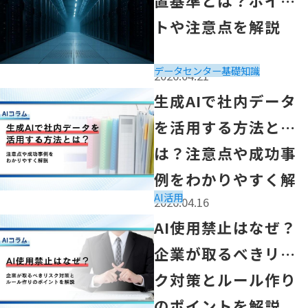
置基準とは？ポイン
トや注意点を解説
データセンター
基礎知識
2026.04.21
「生成AIで社内データを活用する方法とは？注意点や成功
生成AIで社内データ
を活用する方法と
は？注意点や成功事
例をわかりやすく解
AI活用
2026.04.16
説
「AI使用禁止はなぜ？企業が取るべきリスク対策とルール
AI使用禁止はなぜ？
企業が取るべきリス
ク対策とルール作り
のポイントを解説