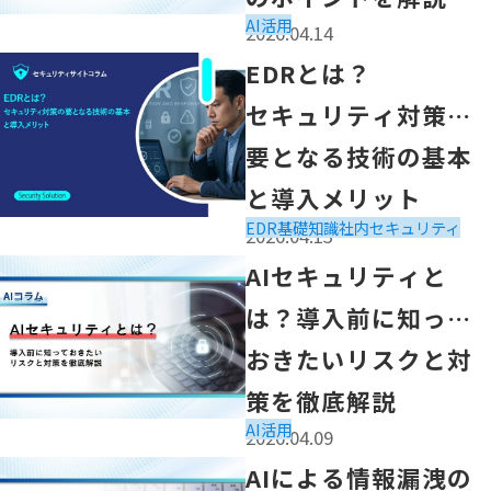
AI活用
2026.04.14
「EDRとは？
EDRとは？
セキュリティ対策の要となる技術の基本と導入メリット」
セキュリティ対策の
要となる技術の基本
と導入メリット
EDR
基礎知識
社内セキュリティ
2026.04.13
「AIセキュリティとは？導入前に知っておきたいリスクと
AIセキュリティと
は？導入前に知って
おきたいリスクと対
策を徹底解説
AI活用
2026.04.09
「AIによる情報漏洩の事例と原因とは？今すぐできる対策
AIによる情報漏洩の