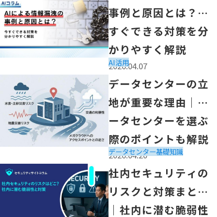
事例と原因とは？今
すぐできる対策を分
かりやすく解説
AI活用
2026.04.07
「データセンターの立地が重要な理由｜データセンターを
データセンターの立
地が重要な理由｜デ
ータセンターを選ぶ
際のポイントも解説
データセンター
基礎知識
2026.04.20
「社内セキュリティのリスクと対策まとめ｜社内に潜む脆
社内セキュリティの
リスクと対策まとめ
｜社内に潜む脆弱性