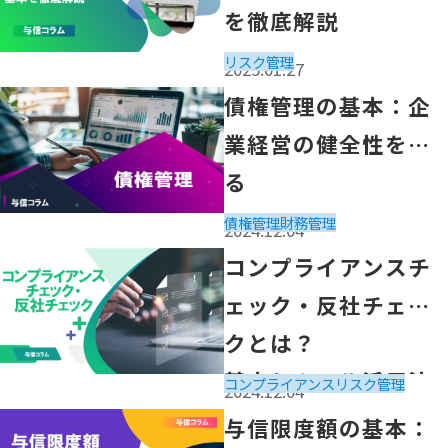
を徹底解説
リスク管理
2025.01.27
「債権管理の基本：企業経営の健全性を守る」の記事を読
債権管理の基本：企
業経営の健全性を守
る
債権管理
財務管理
2024.12.04
「コンプライアンスチェック・反社チェックとは？
コンプライアンスチ
基本とツール活用法を解説」の記事を読む
ェック・反社チェッ
クとは？
基本とツール活用法
コンプライアンス
リスク管理
2024.12.04
を解説
「与信限度額の基本：不良債権リスクを回避するために」
与信限度額の基本：