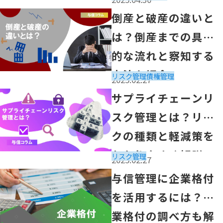
ぐ方法を紹介
「倒産と破産の違いとは？倒産までの具体的な流れと察知
倒産と破産の違いと
は？倒産までの具体
的な流れと察知する
方法を紹介
リスク管理
債権管理
2025.02.27
「サプライチェーンリスク管理とは？リスクの種類と軽減
サプライチェーンリ
スク管理とは？リス
クの種類と軽減策を
わかりやすく解説
リスク管理
2025.02.27
「与信管理に企業格付を活用するには？企業格付の調べ方
与信管理に企業格付
を活用するには？企
業格付の調べ方も解