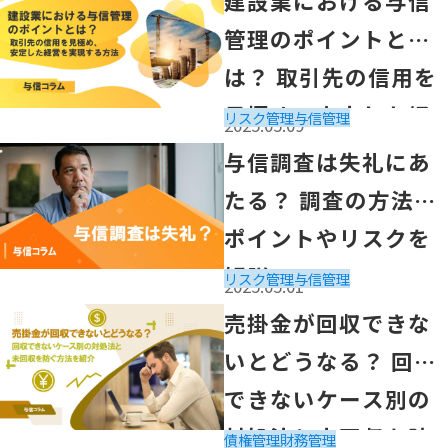
建設業における与信
管理のポイントと
は？ 取引先の信用を
見極め、安定した経
リスク管理
与信管理
2025.05.09
営を実現する方法
「与信調査は失礼にあたる？ 調査の方法とポイントやリ
与信調査は失礼にあ
たる？ 調査の方法と
ポイントやリスクを
解説
リスク管理
与信管理
2025.05.01
「売掛金が回収できないとどうなる？ 回収できないケー
売掛金が回収できな
いとどうなる？ 回収
できないケース別の
対処法と未回収を防
債権管理
財務管理
2025.04.30