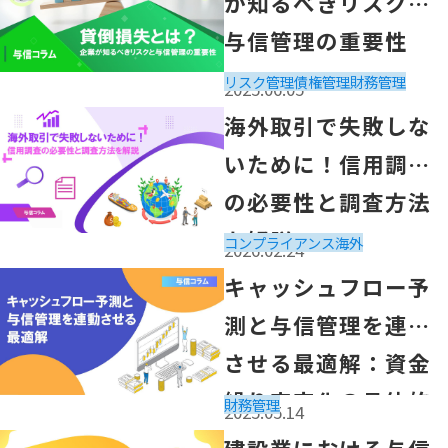
が知るべきリスクと
与信管理の重要性
リスク管理
債権管理
財務管理
2025.06.05
「海外取引で失敗しないために！信用調査の必要性と調査
海外取引で失敗しな
いために！信用調査
の必要性と調査方法
を解説
コンプライアンス
海外
2026.02.24
「キャッシュフロー予測と与信管理を連動させる最適解：
キャッシュフロー予
測と与信管理を連動
させる最適解：資金
繰り安定化の具体的
財務管理
2025.05.14
なステップ
「建設業における与信管理のポイントとは？ 取引先の信