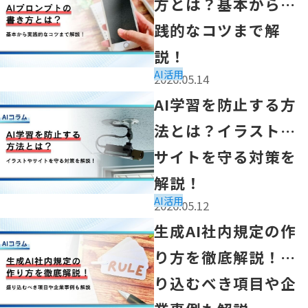
方とは？基本から実
践的なコツまで解
説！
AI活用
2026.05.14
「AI学習を防止する方法とは？イラストやサイトを守る対
AI学習を防止する方
法とは？イラストや
サイトを守る対策を
解説！
AI活用
2026.05.12
「生成AI社内規定の作り方を徹底解説！盛り込むべき項目
生成AI社内規定の作
り方を徹底解説！盛
り込むべき項目や企