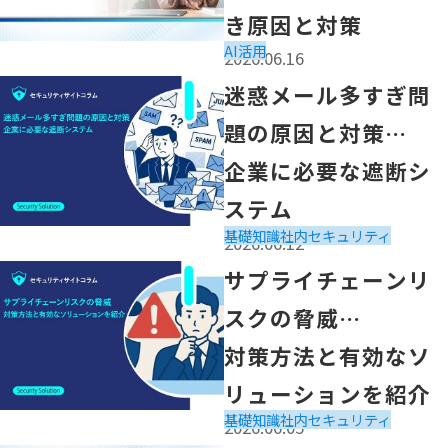
き原因と対策
AI活用
2026.06.16
「迷惑メール多すぎ問題の原因と対策
迷惑メール多すぎ問
企業に必要な遮断システム」の記事を読む
題の原因と対策
企業に必要な遮断シ
ステム
基礎知識
社内セキュリティ
2026.06.12
「サプライチェーンリスクの脅威
サプライチェーンリ
対策方法と有効なソリューションを紹介」の記事を読む
スクの脅威
対策方法と有効なソ
リューションを紹介
基礎知識
社内セキュリティ
2026.06.05