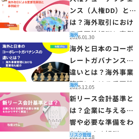
ンス（人権DD）と
は？海外取引におけ
る重要性解説と事例
海外
2026.01.30
紹介
「海外と日本のコーポレートガバナンスの違いとは？海外
海外と日本のコーポ
レートガバナンスの
違いとは？海外事業
管理における重要性
海外
2025.12.05
も紹介
「新リース会計基準とは？企業に与える影響や必要な準備
新リース会計基準と
は？企業に与える影
響や必要な準備をわ
かりやすく解説！
リスク管理
2025.11.28