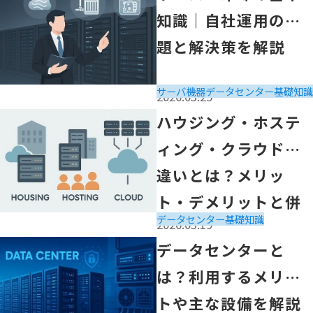
知識｜自社運用の課
題と解決策を解説
サーバ機器
データセンター
基礎知識
2026.03.25
「ハウジング・ホスティング・クラウドの違いとは？メリ
ハウジング・ホステ
ィング・クラウドの
違いとは？メリッ
ト・デメリットと併
データセンター
基礎知識
2026.03.19
せて解説
「データセンターとは？利用するメリットや主な設備を解
データセンターと
は？利用するメリッ
トや主な設備を解説