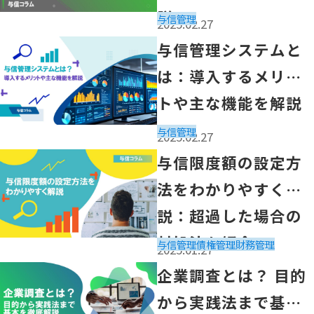
説
与信管理
2025.02.27
「与信管理システムとは：導入するメリットや主な機能を
与信管理システムと
は：導入するメリッ
トや主な機能を解説
与信管理
2025.02.27
「与信限度額の設定方法をわかりやすく解説：超過した場
与信限度額の設定方
法をわかりやすく解
説：超過した場合の
対処法も紹介
与信管理
債権管理
財務管理
2025.01.27
「企業調査とは？ 目的から実践法まで基本を徹底解説」
企業調査とは？ 目的
から実践法まで基本