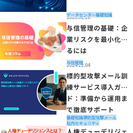
データセンター
基礎知識
2026.02.16
「与信管理の基礎：企業リスクを最小化するには」の記事
与信管理の基礎：企
業リスクを最小化す
るには
与信管理
2024.12.04
「標的型攻撃メール訓練サービス導入ガイド：準備から運
標的型攻撃メール訓
練サービス導入ガイ
ド：準備から運用ま
で徹底サポート
基礎知識
標的型攻撃メール
2025.12.17
社内セキュリティ
「人権デューデリジェンス（人権DD）とは？海外取引に
人権デューデリジェ