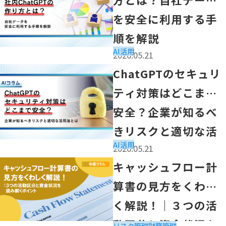
を安全に利用する手
順を解説
AI活用
2026.05.21
「ChatGPTのセキュリティ対策はどこまで安全？企業
ChatGPTのセキュリ
ティ対策はどこまで
安全？企業が知るべ
きリスクと適切な活
AI活用
2026.05.21
用法とは
「キャッシュフロー計算書の見方をくわしく解説！｜３つ
キャッシュフロー計
算書の見方をくわし
く解説！｜３つの活
動区分と資金状況を
リスク管理
財務管理