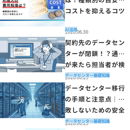
コストを抑えるコツ
AI活用
2026.06.30
「契約先のデータセンターが閉鎖！？通知が来たら担当者
契約先のデータセン
ターが閉鎖！？通知
が来たら担当者が検
討すべきポイントと
データセンター
基礎知識
2026.06.25
必要な作業
「データセンター移行の手順と注意点｜失敗しないための
データセンター移行
の手順と注意点｜失
敗しないための安全
ガイド
データセンター
基礎知識
2026.06.25