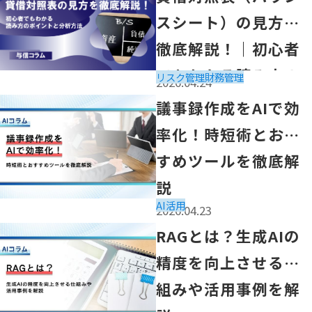
スシート）の見方を
徹底解説！｜初心者
でもわかる読み方の
リスク管理
財務管理
2026.04.24
ポイントと分析方法
「議事録作成をAIで効率化！時短術とおすすめツールを徹
議事録作成をAIで効
率化！時短術とおす
すめツールを徹底解
説
AI活用
2026.04.23
「RAGとは？生成AIの精度を向上させる仕組みや活用事
RAGとは？生成AIの
精度を向上させる仕
組みや活用事例を解