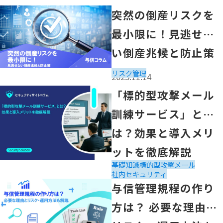
「突然の倒産リスクを最小限に！見逃せない倒産兆候と防
突然の倒産リスクを
最小限に！見逃せな
い倒産兆候と防止策
リスク管理
2025.11.14
「「標的型攻撃メール訓練サービス」とは？効果と導入メ
「標的型攻撃メール
訓練サービス」と
は？効果と導入メリ
ットを徹底解説
基礎知識
標的型攻撃メール
2025.10.15
社内セキュリティ
「与信管理規程の作り方は？ 必要な理由とリスク・運用
与信管理規程の作り
方は？ 必要な理由と