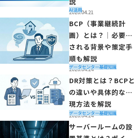
説
AI活用
2026.04.21
「BCP（事業継続計画）とは？｜必要とされる背景や策定
BCP（事業継続計
画）とは？｜必要と
される背景や策定手
順も解説
データセンター
基礎知識
2026.04.24
「DR対策とは？BCPとの違いや具体的な実現方法を解説
DR対策とは？BCPと
の違いや具体的な実
現方法を解説
データセンター
基礎知識
2026.04.24
「サーバールームの設置基準とは？ポイントや注意点を解
サーバールームの設