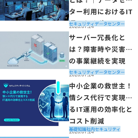
ター利用におけるIT
運用をサポート
セキュリティ
データセンター
2026.07.24
「サーバー冗長化とは？障害時や災害時の事業継続を実現
サーバー冗長化と
は？障害時や災害時
の事業継続を実現
セキュリティ
データセンター
2026.07.24
「中小企業の救世主！
中小企業の救世主！
情シス代行で実現するIT運用の効率化とコスト削減」の記
情シス代行で実現す
るIT運用の効率化と
コスト削減
基礎知識
社内セキュリティ
2026.07.24