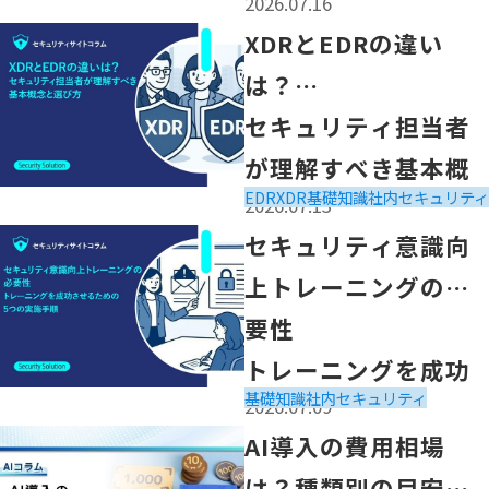
2026.07.16
を解説 ～
「XDRとEDRの違いは？
XDRとEDRの違い
セキュリティ担当者が理解すべき基本概念と選び方」の記
は？
セキュリティ担当者
が理解すべき基本概
EDR
XDR
基礎知識
社内セキュリティ
2026.07.13
念と選び方
「セキュリティ意識向上トレーニングの必要性
セキュリティ意識向
トレーニングを成功させるための5つの実施手順」の記事
上トレーニングの必
要性
トレーニングを成功
基礎知識
社内セキュリティ
2026.07.09
させるための5つの実
「AI導入の費用相場は？種類別の目安とコストを抑えるコ
AI導入の費用相場
施手順
は？種類別の目安と