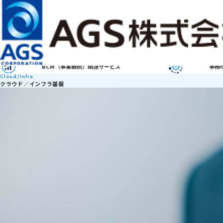
（現在の言語：日本語）
お問い合わせ
JP
EN
メインコンテンツまでスキップ
サービス・ソリューション
ABOUT ＡＧＳ
会社情報
株主・投資家情報
サステナビリティ
サービス・ソリューション
サービスから探す
クラウド／インフラ基盤
デー
セキュリティ
IT
BCM（事業継続）関連サービス
事務
Cloud/Infra
クラウド／インフラ基盤
「Salesforce導入支援サービス」のサービスを見る