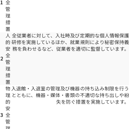
1
全
管
理
措
置
人
全従業者に対して、入社時及び定期的な個人情報保護
的
研修を実施しているほか、就業規則により秘密保持義
安
務を負わせるなど、従業者を適切に監督しています。
全
2
管
理
措
置
物
入退館・入退室の管理及び機器の持ち込み制限を行う
理
とともに、機器・媒体・書類の不適切な持ち出しや紛
的
失を防ぐ措置を実施しています。
安
3
全
管
理