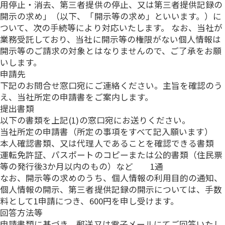
用停止・消去、第三者提供の停止、又は第三者提供記録の
開示の求め」（以下、「開示等の求め」といいます。）に
ついて、次の手続等により対応いたします。 なお、当社が
業務受託しており、当社に開示等の権限がない個人情報は
開示等のご請求の対象とはなりませんので、ご了承をお願
いします。
申請先
下記のお問合せ窓口宛にご連絡ください。主旨を確認のう
え、当社所定の申請書をご案内します。
提出書類
以下の書類を上記(1)の窓口宛にお送りください。
当社所定の申請書（所定の事項をすべて記入願います）
本人確認書類、又は代理人であることを確認できる書類
運転免許証、パスポートのコピーまたは公的書類（住民票
等の発行後3か月以内のもの）など 1通
なお、開示等の求めのうち、個人情報の利用目的の通知、
個人情報の開示、第三者提供記録の開示については、手数
料として1申請につき、600円を申し受けます。
回答方法等
申請書類に基づき、郵送又は電子メールにてご回答いたし