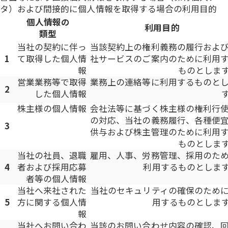
タ）および間接的に個人情報を取得する場合の利用目的
個人情報の
利用目的
類型
当社の契約に伴っ
当該契約上の権利義務の履行およ
1
て取得した個人情
社サービスのご案内のために利用
報
ものとしま
営業業務等で取得
業務上の連絡等に利用するものと
2
した個人情報
株主様の個人情報
会社法等に基づく株主様の権利行
の対応、当社の義務履行、各種便
3
供与および株主管理のために利用
ものとしま
当社の社員、退職
雇用、人事、労務管理、採用のた
4
者および採用応募
利用するものとしま
者等の個人情報
当社へ来社された
当社のセキュリティの確保のため
5
方に関する個人情
用するものとしま
報
当社へお問い合わ
当該のお問い合わせ内容の確認、