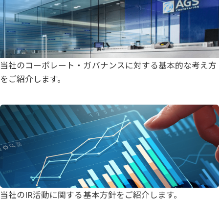
当社のコーポレート・ガバナンスに対する基本的な考え方
をご紹介します。
DISCLOSURE POLICY
「ディスクロージャー・ポリシー」に移動
ディスクロージャー・ポリシー
当社のIR活動に関する基本方針をご紹介します。
MANAGEMENT PLAN
「経営計画」に移動
経営計画