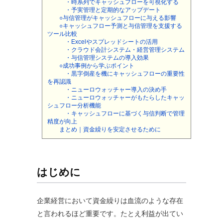
・時系列でキャッシュフローを可視化する
・予実管理と定期的なアップデート
○与信管理がキャッシュフローに与える影響
○キャッシュフロー予測と与信管理を支援する
ツール比較
・Excelやスプレッドシートの活用
・クラウド会計システム・経営管理システム
・与信管理システムの導入効果
○成功事例から学ぶポイント
・黒字倒産を機にキャッシュフローの重要性
を再認識
・ニューロウォッチャー導入の決め手
・ニューロウォッチャーがもたらしたキャッ
シュフロー分析機能
・キャッシュフローに基づく与信判断で管理
精度が向上
まとめ｜資金繰りを安定させるために
はじめに
企業経営において資金繰りは血流のような存在
と言われるほど重要です。たとえ利益が出てい