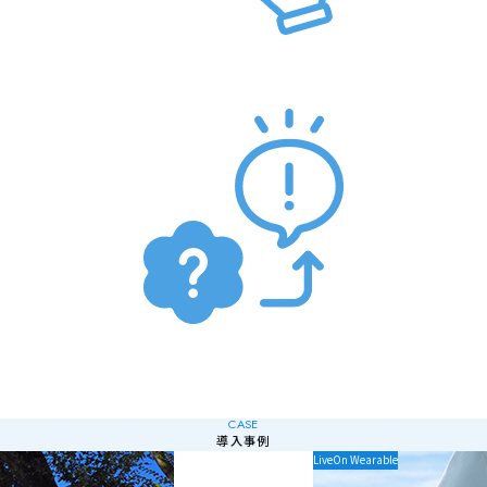
CASE
導入事例
入事例」の記事を読む
「鈴木建設株式会社様の導入事
LiveOn Wearable