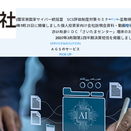
採用情報
日に「経産省・内閣官房国家サイバー統括室 SCS評価制度対策セミナー ～星
イベント
2026年7月25日に開催しました個人投資家向け会社説明会資料・動画
2026.08.06
株主
さいたまｉＤＣ「さいたまセンター」増床の
2026.08.04
2027年3月期第1四半期決算短信を掲載しま
2026.07.30
SERVICE
&
SOLUTION
ＡＧＳのサービス
PICK UP
向け生成AIサービス「AI-Zanmai」」に遷移する