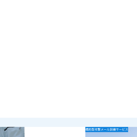
例」の記事を読む
「青木あすなろ建設株式会社様の
標的型攻撃メール訓練サービス