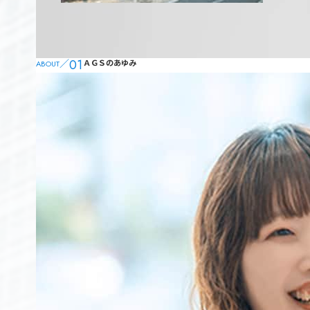
01
／
ＡＧＳのあゆみ
ABOUT
「ＡＧＳが選ばれる理由」のページに移動する