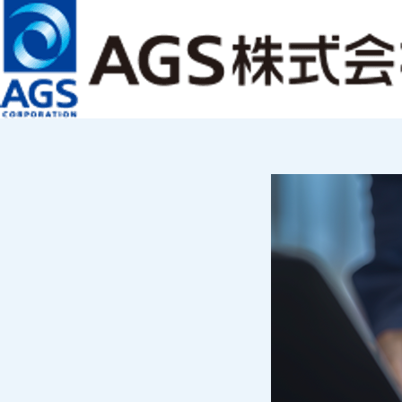
（現在の言語：日本語）
お問い合わせ
JP
EN
メインコンテンツまでスキップ
サービス・ソリューション
ABOUT ＡＧＳ
会社情報
株主・投資家情報
サステナビリティ
NEWS
2026年8月26
トピックス一覧
2026.08.06
IRニュース一覧
「ユーザー数無制限 企業・団体