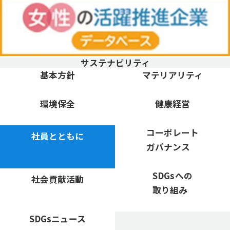
サステナビリティ
「基本方針」のページに移動
「マテリアリティ」のページ
基本方針
マテリアリティ
「環境保全」のページに移動
「健康経営」のページに移動
環境保全
健康経営
「社員とともに」のページに移動
「コーポレートガバナンス」
コーポレート
社員とともに
ガバナンス
「社会貢献活動」のページに移動
「SDGsへの<br class="
SDGsへの
社会貢献活動
取り組み
「SDGsニュース」のページに移動
SDGsニュース