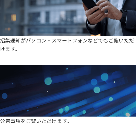
招集通知がパソコン・スマートフォンなどでもご覧いただ
けます。
ELECTRONIC PUBLIC NOTICE
「電子公告」に移動
電子公告
公告事項をご覧いただけます。
DISCLAIMER
「免責事項」に移動
免責事項