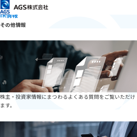
メインコンテンツまでスキップ
HOME
IR情報
その他情報
IR情報
その他情報
FAQ
「よくある質問」に移動
よくある質問
株主・投資家情報にまつわるよくある質問をご覧いただけ
ます。
SMART GENERAL MEETING CONVENING
「定時株主総会スマート招集」に移動
定時株主総会スマート招集