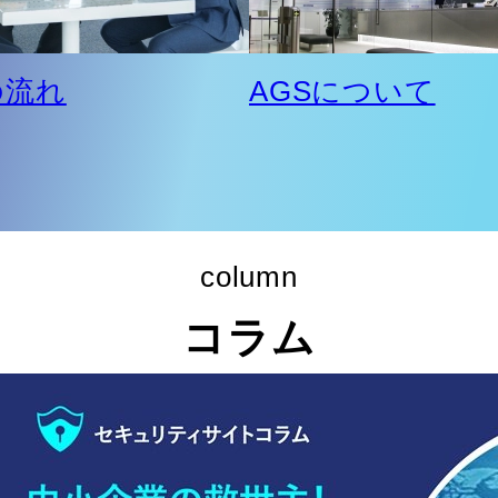
の流れ
AGSについて
column
コラム