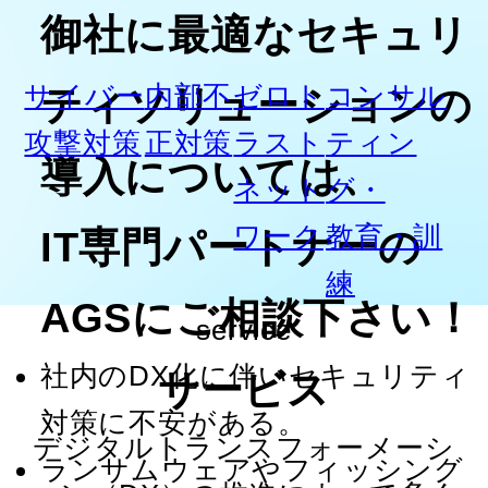
ント
御社に最適なセキュリ
EDR
Fal
サイバー
内部不
ゼロト
コンサル
ティソリューションの
EDR
攻撃対策
正対策
ラスト
ティン
導入については、
SAS
ネット
グ・
SAS
ワーク
教育・訓
IT専門パートナーの
GUA
練
AGSにご相談下さい！
セキ
service
サー
社内のDX化に伴いセキュリティ
サービス
Sa
対策に不安がある。
ウェ
デジタルトランスフォーメーシ
ランサムウェアやフィッシング