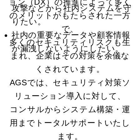
復旧
ョン（DX）の推進によって多く
攻撃などから社内システムを守
Web
のメリットがもたらされた一方
りたい。
IP
で、
社内の重要なデータや顧客情報
情報
多くのセキュリティリスクも生
が漏洩しないようにしたい。
ルテ
まれ、企業はその対策を余儀な
サプ
くされています。
リテ
AGSでは、セキュリティ対策ソ
ビス
リューション導入に対して、
IT
コンサルからシステム構築・運
「Z
用までトータルサポートいたし
ご依
ます。
コラ