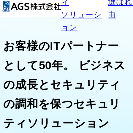
選ばれ
サービ
ご
ソ
トッ
る理由
ス内容
の
リ
選ば
ュ
情報
お客様のITパートナー
ー
ーシ
シ
として50年。
ビジネス
標的
ョ
標的
の成長とセキュリティ
ン
練サ
30
の調和を保つ
セキュリ
みフ
ティソリューション
サプ