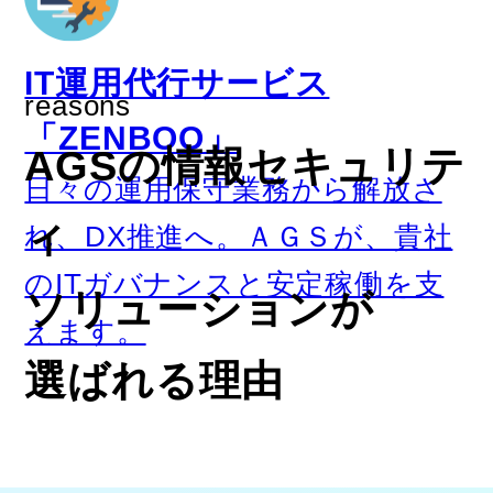
IT運用代行サービス
reasons
「ZENBOO」
AGSの情報セキュリテ
日々の運用保守業務から解放さ
ィ
れ、DX推進へ。ＡＧＳが、貴社
のITガバナンスと安定稼働を支
ソリューションが
えます。
選ばれる理由