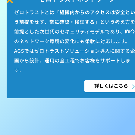
教育・訓練
トワーク
グ・
ゼロトラストネッ
サイバー攻撃対策
コンサルティン
内部不正対策
トータルサポー
お客様と伴走し
まいります。