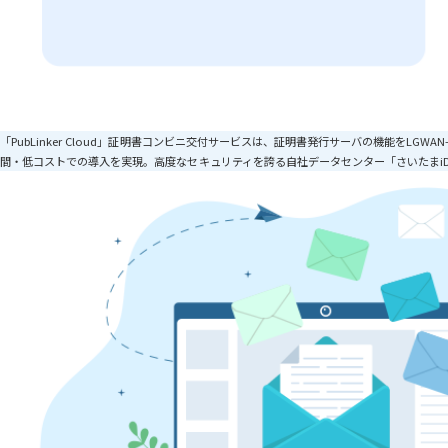
「PubLinker Cloud」証明書コンビニ交付サービスは、証明書発行サーバの機能を
間・低コストでの導入を実現。高度なセキュリティを誇る自社データセンター「さいたまiD