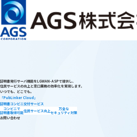
（現在の言語：日本語）
お問い合わせ
JP
EN
メインコンテンツまでスキップ
サービス・ソリューション
ABOUT ＡＧＳ
会社情報
株主・投資家情報
サステナビリティ
証明書発行サーバ機能をLGWAN-ASPで提供し、
住民サービスの向上と窓口業務の効率化を実現します。
いつでも、どこでも。
「PubLinker Cloud」
証明書コンビニ交付サービス
コンビニで
万全な
住民サービス向上
証明書取得可能
セキュリティ対策
お問い合わせ