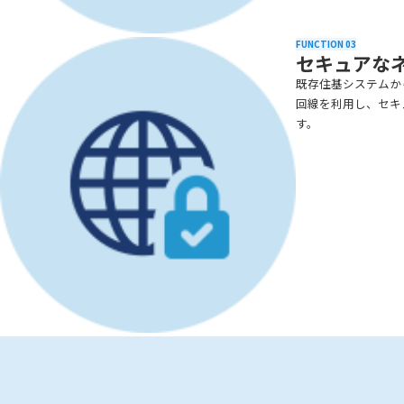
FUNCTION 03
セキュアな
既存住基システムか
回線を利用し、セキ
す。