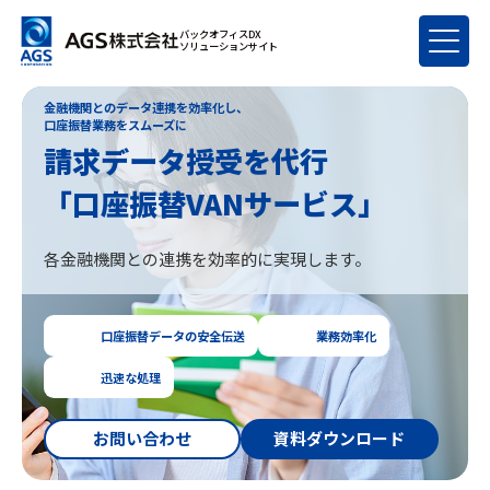
バックオフィスDX
ソリューションサイト
金融機関とのデータ連携を効率化し、
口座振替業務をスムーズに
請求データ授受を代行
「口座振替VANサービス」
各金融機関との連携を効率的に実現します。
口座振替データの安全伝送
業務効率化
迅速な処理
お問い合わせ
資料ダウンロード