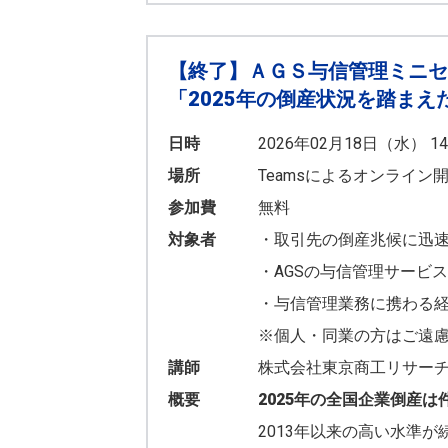
【終了】ＡＧＳ与信管理ミニセ
「2025年の倒産状況を踏ま
日時
2026年02月18日（水） 14:
場所
Teamsによるオンライン
参加費
無料
対象者
・取引先の倒産兆候に迅
・
AGSの与信管理サービ
・
与信管理業務に携わる
※
個人・同業の方はご遠
講師
株式会社東京商工リサーチ
概要
2025年の全国企業倒産は件
2013年以来の高い水準