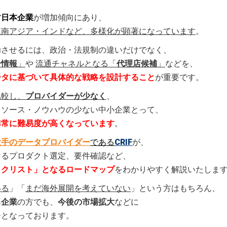
す日本企業
が増加傾向にあり、
東南アジア・インドなど、多様化が顕著になっています
。
功させるには、政治・法規制の違いだけでなく、
合情報
」
や
流通チャネルとなる「
代理店候補
」
などを、
ータに基づいて具体的な戦略を設計すること
が重要です。
比較し、
プロバイダーが少なく
、
リソース・ノウハウの少ない中小企業とって、
非常に難易度が高くなっています
。
大手のデータプロバイダー
である
CRIF
が、
けるプロダクト選定、要件確認など、
ックリスト」となるロードマップ
をわかりやすく解説いたしま
いる
」「
まだ海外展開を考えていない
」という方はもちろん、
る企業
の方でも、
今後の市場拡大
などに
ーとなっております。