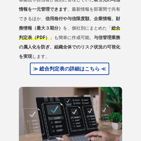
情報を一元管理できます
。最新情報を部署間で共有
できるほか、
信用格付や与信限度額、企業情報、財
務情報（最大３期分）
を、個社別にまとめた「
総合
判定表（PDF）
」も簡単に作成可能。
与信管理業務
の属人化を防ぎ、組織全体でのリスク状況の可視化
を実現
します。
≫ 総合判定表の詳細はこちら ≪