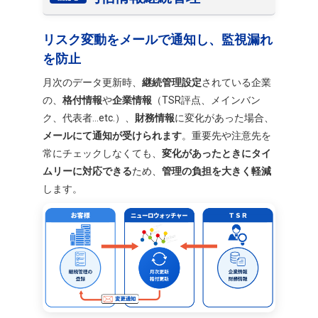
リスク変動をメールで通知し、監視漏れ
を防止
月次のデータ更新時、
継続管理設定
されている企業
の、
格付情報
や
企業情報
（TSR評点、メインバン
ク、代表者...etc.）、
財務情報
に変化があった場合、
メールにて通知が受けられます
。重要先や注意先を
常にチェックしなくても、
変化があったときにタイ
ムリーに対応できる
ため、
管理の負担を大きく軽減
します。