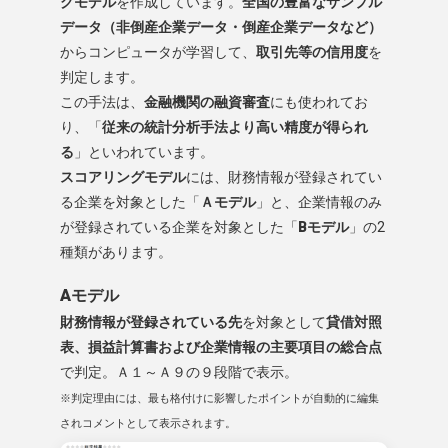
グモデル
を作成しています。
全国の豊富なサンプル
データ（非倒産企業データ・倒産企業データなど）
からコンピュータが学習して、
取引先等の信用度
を
判定します。
この手法は、
金融機関の融資審査
にも使われてお
り、「
従来の統計分析手法より高い精度が得られ
る
」といわれています。
スコアリングモデル
には、財務情報が登録されてい
る企業を対象とした「
Ａモデル
」と、企業情報のみ
が登録されている企業を対象とした「
Bモデル
」の2
種類があります。
Aモデル
財務情報が登録されている先
を対象として
貸借対照
表、損益計算書および企業情報の主要項目の総合点
で判定。Ａ１～Ａ９の９段階で表示。
※判定理由には、最も格付けに影響したポイントが自動的に編集
されコメントとして表示されます。