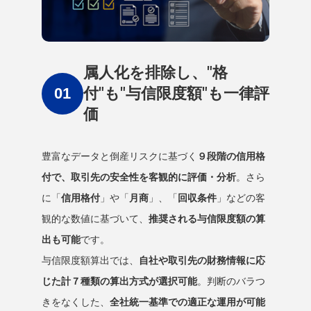
属人化を排除し、"格
付"も"与信限度額"も一律評
価
豊富なデータと倒産リスクに基づく
９段階の信用格
付で、取引先の安全性を客観的に評価・分析
。さら
に「
信用格付
」や「
月商
」、「
回収条件
」などの客
観的な数値に基づいて、
推奨される与信限度額の算
出も可能
です。
与信限度額算出では、
自社や取引先の財務情報に応
じた計７種類の算出方式が選択可能
。判断のバラつ
きをなくした、
全社統一基準での適正な運用が可能