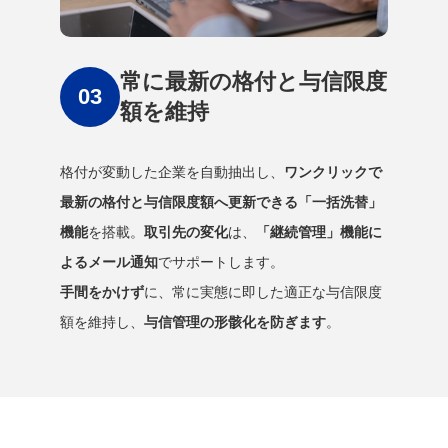
常に最新の格付と与信限度
額を維持
格付が変動した企業を自動抽出し、
ワンクリックで
最新の格付と与信限度額へ更新できる「一括洗替」
機能
を搭載。
取引先の変化
は、
「継続管理」機能に
よるメール通知
でサポートします。
手間をかけず
に、常に実態に即した適正な与信限度
額を維持し、
与信管理の形骸化を防ぎます
。