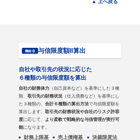
▲ 上へ戻る
与信限度額II算出
機能 ③
自社や取引先の状況に応じた
６種類の与信限度額を算出
自社の財務体力
（自己資本など）を基準にした３種
類、
取引先の財務状況
（仕入債務など）を基準にし
た３種類の、
合計６種類の算出方法
で与信限度額を
算出します。
取引先の財務状況や自社のリスク許容
度
に応じて、
より柔軟で戦略的な与信管理が実行可
能
になります。
財務上限基
売上債権基
決裁限度法