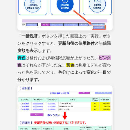
「
一括洗替
」ボタンを押した画面上の「実行」ボタ
ンをクリックすると、
更新前後の信用格付と与信限
度額を表示
します。
青色
は格付および与信限度額が上がった先、
ピンク
色
はそれらが下がった先、
黄色
は判定モデルが変わ
った先を示しており、
色分けによって変化が一目で
分かります。