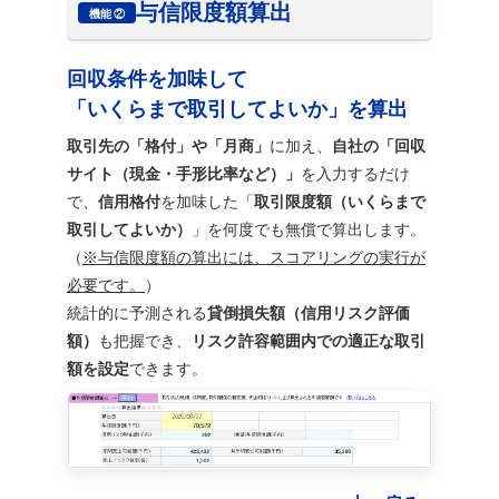
与信限度額算出
機能 ②
回収条件を加味して
「いくらまで取引してよいか」を算出
取引先の「格付」や「月商」
に加え、
自社の「回収
サイト（現金・手形比率など）」
を入力するだけ
で、
信用格付
を加味した「
取引限度額（いくらまで
取引してよいか）
」を何度でも無償で算出します。
（
※与信限度額の算出には、スコアリングの実行が
必要です。
）
統計的に予測される
貸倒損失額（信用リスク評価
額）
も把握でき、
リスク許容範囲内での適正な取引
額を設定
できます。