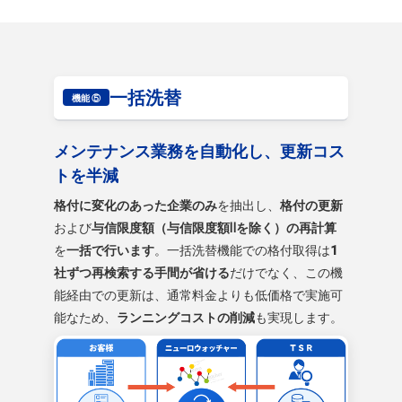
一括洗替
機能 ⑤
メンテナンス業務を自動化し、更新コス
トを半減
格付に変化のあった企業のみ
を抽出し、
格付の更新
および
与信限度額（与信限度額Ⅱを除く）の再計算
を
一括で行います
。一括洗替機能での格付取得は
1
社ずつ再検索する手間が省ける
だけでなく、この機
能経由での更新は、通常料金よりも低価格で実施可
能なため、
ランニングコストの削減
も実現します。