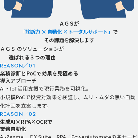
ＡＧＳが
「診断力 × 自動化 ×トータルサポート」
で
その課題を解決します
ＡＧＳ のソリューションが
選ばれる３つの理由
REASON／
01
業務診断とPoCで効果を見極める
導入アプローチ
AI・IoT活用支援で現行業務を可視化。
小規模PoCで投資対効果を検証し、ムリ・ムダの無い自動
化計画を立案します。
REASON／
02
生成AI×RPA×OCRで
業務自動化
AI-Zanmai、DX Suite、RPA／PowerAutomateの各サービ