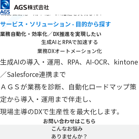
メインコンテンツまでスキップ
HOME
サービス・ソリューション
目的から探す
業務自動化・効率化／DX推進を実現したい
サービス・ソリューション - 目的から探す
業務自動化・効率化／DX推進を
実現したい
生成AIとRPAで加速する
業務DXオートメーション化
生成AIの導入・運用、RPA、AI-OCR、kintone
／Salesforce連携まで
ＡＧＳが業務を診断、自動化ロードマップ策
定から導入・運用まで伴走し、
現場主導のDXで生産性を最大化します。
お問い合わせはこちら
こんなお悩み
ありませんか？