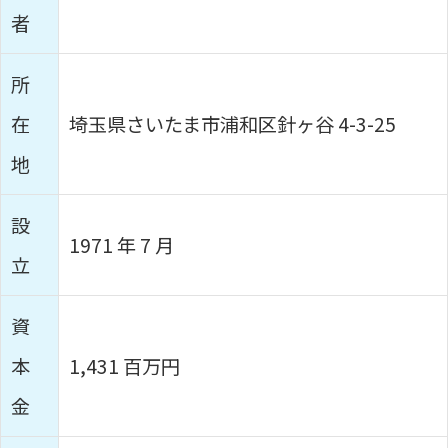
者
所
在
埼玉県さいたま市浦和区針ヶ谷 4-3-25
地
設
1971 年 7 月
立
資
本
1,431 百万円
金