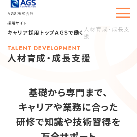
ＡＧＳ株式会社
採用サイト
人材育成・成長支
キャリア採用トップ
ＡＧＳで働く
援
キャリア採用トップ
TALENT DEVELOPMENT
人材育成・成長支援
ＡＧＳを知る
事業内容・職種
基礎から専門まで、
社員インタビュー
キャリアや業務に合った
ＡＧＳで働く
研修で
知識や技術習得を
採用情報
万全サポート