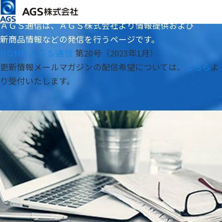
BULLETIN
メインコンテンツまでスキップ
ＡＧＳ通信
ＡＧＳ通信は、ＡＧＳ株式会社より情報提供および
新商品情報などの発信を行うページです。
HOME
ＡＧＳ通信
第20号（2023年1月）
更新情報メールマガジンの配信希望については、
こちら
よ
り受付いたします。