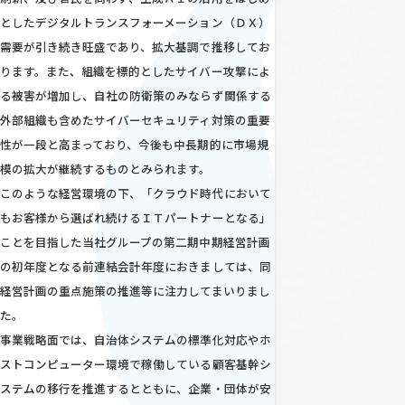
としたデジタルトランスフォーメーション（ＤＸ）
需要が引き続き旺盛であり、拡大基調で推移してお
ります。また、組織を標的としたサイバー攻撃によ
る被害が増加し、自社の防衛策のみならず関係する
外部組織も含めたサイバーセキュリティ対策の重要
性が一段と高まっており、今後も中長期的に市場規
模の拡大が継続するものとみられます。
このような経営環境の下、「クラウド時代において
もお客様から選ばれ続けるＩＴパートナーとなる」
ことを目指した当社グループの第二期中期経営計画
の初年度となる前連結会計年度におきましては、同
経営計画の重点施策の推進等に注力してまいりまし
た。
事業戦略面では、自治体システムの標準化対応やホ
ストコンピューター環境で稼働している顧客基幹シ
ステムの移行を推進するとともに、企業・団体が安