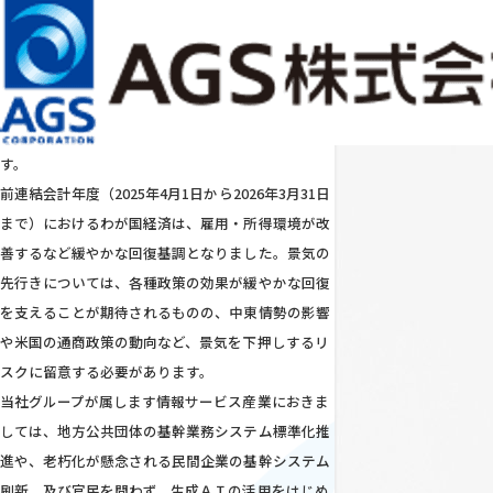
（現在の言語：日本語）
お問い合わせ
JP
EN
メインコンテンツまでスキップ
サービス・ソリューション
ABOUT ＡＧＳ
会社情報
株主・投資家情報
サステナビリティ
IR情報
トップメッセージ
お客さまとともに未来を創造し
ITで夢のある社会づくりに
貢献します
平素は格別のご高配を賜り、厚く御礼申し上げま
す。
前連結会計年度（2025年4月1日から2026年3月31日
まで）におけるわが国経済は、雇用・所得環境が改
善するなど緩やかな回復基調となりました。景気の
先行きについては、各種政策の効果が緩やかな回復
を支えることが期待されるものの、中東情勢の影響
や米国の通商政策の動向など、景気を下押しするリ
スクに留意する必要があります。
当社グループが属します情報サービス産業におきま
しては、地方公共団体の基幹業務システム標準化推
進や、老朽化が懸念される民間企業の基幹システム
刷新、及び官民を問わず、生成ＡＩの活用をはじめ