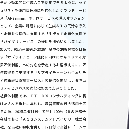
全かつ効率的に生成ＡＩを活用できるように、セキ
ュリティや運用管理機能を強化したクラウドサービ
ス「AI-Zanmai」や、同サービスの導入オプション
として、企業の課題に応じて生成ＡＩの円滑な導入
と定着を包括的に支援する「生成ＡＩ定着化支援ア
ドバイザリサービス」の提供を開始いたしました。
加えて、経済産業省が2026年度中の制度開始を目指
す「サプライチェーン強化に向けたセキュリティ対
策評価制度」への対応を予定するお客様向けに、評
価取得をご支援する「サプライチェーンセキュリテ
ィ対策評価支援サービス」の提供を開始し、セキュ
リティビジネスの強化に努めてまいりました。
組織体制面では、ＩＴ・ＤＸコンサルティングに長
けた人材を当社に集約し、経営資源の最大活用を図
るため、2025年4月1日付で当社100％出資の連結子
会社である「ＡＧＳシステムアドバイザリー株式会
社」を当社に吸収合併し、同日付で当社に「コンサ