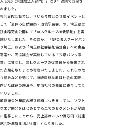
人 2026（大規模法人部門）」に９年連続で認定さ
れました。
社会貢献活動では、さいたま市との共催イベントと
して「夏休み自然観察・環境学習会」や、埼玉県営
狭山稲荷山公園にて「AGSグループ植栽活動」を実
施いたしました。そのほか、「NPO法人フードバン
ク埼玉」および「埼玉県社会福祉協議会」への食品
寄贈や、同協議会が実施している「衣類バンク事
業」に賛同し、当社グループの従業員から提供され
た衣類を取りまとめ寄贈いたしました。これらの取
り組みなどを通じて、持続可能な地域社会の実現に
向けた課題の解決や、地域社会の発展に寄与してま
いりました。
前連結会計年度の経営成績につきましては、ソフト
ウエア開発をはじめとする全てのセグメントが堅調
に推移したことから、売上高は28,622百万円（前連
結会計年度比15.1％増）となりました。