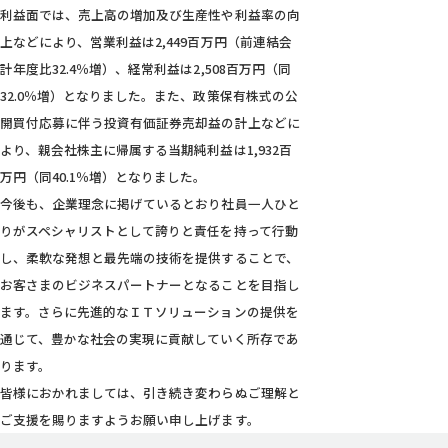
利益面では、売上高の増加及び生産性や利益率の向
上などにより、営業利益は2,449百万円（前連結会
計年度比32.4％増）、経常利益は2,508百万円（同
32.0％増）となりました。また、政策保有株式の公
開買付応募に伴う投資有価証券売却益の計上などに
より、親会社株主に帰属する当期純利益は1,932百
万円（同40.1％増）となりました。
今後も、企業理念に掲げているとおり社員一人ひと
りがスペシャリストとして誇りと責任を持って行動
し、柔軟な発想と最先端の技術を提供することで、
お客さまのビジネスパートナーとなることを目指し
ます。さらに先進的なＩＴソリューションの提供を
通じて、豊かな社会の実現に貢献していく所存であ
ります。
皆様におかれましては、引き続き変わらぬご理解と
ご支援を賜りますようお願い申し上げます。