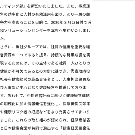
ルティング部」を新設いたしました。また、事業運
営の効率化と人材の有効活用を図り、より一層の競
争力を高めることを目的に、2026年３月23日付で浦
和ソリューションセンターを本社へ集約いたしまし
た。
さらに、当社グループでは、社員の健康を重要な経
営資源の一つであると捉え、持続的な発展成長を実
現するためには、その主体である社員一人ひとりの
健康が不可欠であるとの方針に基づき、代表取締役
社長を健康経営の最高責任者とし、人事担当役員及
び人事部が中心となり健康経営を推進しておりま
す。あわせて、中期経営計画に基づく健康経営戦略
の明確化に加え情報発信を強化し、医療機関受診率
や健康リスク者の把握などをより充実させてまいり
ました。これらの取り組みが認められ、経済産業省
と日本健康会議が共同で選出する「健康経営優良法