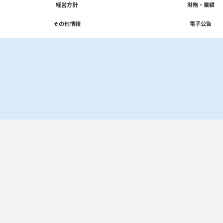
「経営方針」のページに移動
経営方針
「財務・業績」のページに移動
財務・業績
「その他情報」のページに移動
その他情報
「電子公告」のページに移動
電子公告