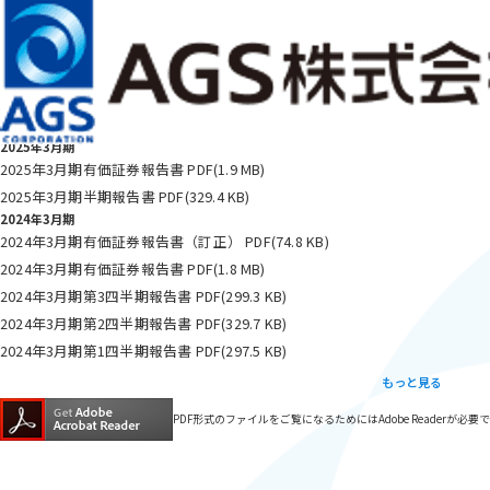
（現在の言語：日本語）
お問い合わせ
JP
EN
メインコンテンツまでスキップ
サービス・ソリューション
ABOUT ＡＧＳ
会社情報
株主・投資家情報
サステナビリティ
IR情報
有価証券報告書等
2026年3月期
2026年3月期有価証券報告書
PDF
(1.7 MB)
2026年3月期半期報告書
PDF
(329.2 KB)
2025年3月期
2025年3月期有価証券報告書
PDF
(1.9 MB)
2025年3月期半期報告書
PDF
(329.4 KB)
2024年3月期
2024年3月期有価証券報告書（訂正）
PDF
(74.8 KB)
2024年3月期有価証券報告書
PDF
(1.8 MB)
2024年3月期第3四半期報告書
PDF
(299.3 KB)
2024年3月期第2四半期報告書
PDF
(329.7 KB)
2024年3月期第1四半期報告書
PDF
(297.5 KB)
もっと見る
PDF形式のファイルをご覧になるためにはAdobe Readerが必