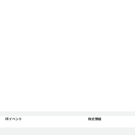
のページに移動
IRイベント
「株式情報」のページに移動
株式情報