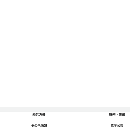
「経営方針」のページに移動
経営方針
「財務・業績」のページに移動
財務・業績
「その他情報」のページに移動
その他情報
「電子公告」のページに移動
電子公告