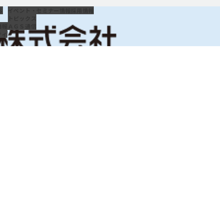
Ｓ
イベント・セミナー情報
採用情報
トピックス
情報
ＡＧＳ通信
ティ
プライバシーポリシー
利用規約
サイトマップ
Copyright © ＡＧＳ Corporation
Ｓ公式
採用