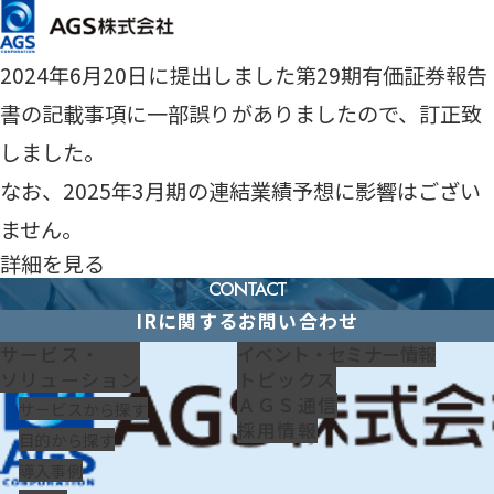
メインコンテンツまでスキップ
HOME
有価証券報告書の一部訂正について
有価証券報告書の一部訂正について
2024年6月20日に提出しました第29期有価証券報告
書の記載事項に一部誤りがありましたので、訂正致
しました。
なお、2025年3月期の連結業績予想に影響はござい
ません。
詳細を見る
CONTACT
IRに関するお問い合わせ
IRに関するお問い合わせ
サービス・
イベント・セミナー情報
ソリューション
トピックス
ＡＧＳ通信
サービスから探す
採用情報
目的から探す
導入事例