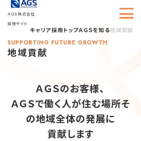
ＡＧＳ株式会社
採用サイト
キャリア採用トップ
ＡＧＳを知る
地域貢献
キャリア採用トップ
SUPPORTING FUTURE GROWTH
地域貢献
ＡＧＳを知る
事業内容・職種
ＡＧＳのお客様、
社員インタビュー
ＡＧＳで働く人が住む場所
そ
ＡＧＳで働く
の地域全体の発展に
貢献します
採用情報