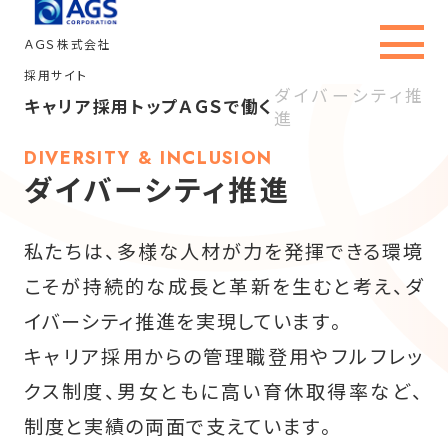
ＡＧＳ株式会社
採用サイト
ダイバーシティ推
キャリア採用トップ
ＡＧＳで働く
進
キャリア採用トップ
DIVERSITY & INCLUSION
ダイバーシティ推進
ＡＧＳを知る
事業内容・職種
私たちは、多様な人材が力を発揮できる環境
こそが持続的な成長と革新を生むと考え、ダ
社員インタビュー
イバーシティ推進を実現しています。
キャリア採用からの管理職登用やフルフレッ
ＡＧＳで働く
クス制度、男女ともに高い育休取得率など、
制度と実績の両面で支えています。
採用情報