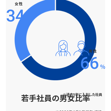
女性
34
%
男性
66
%
※過去5年に入社した社員
若手社員の男女比率