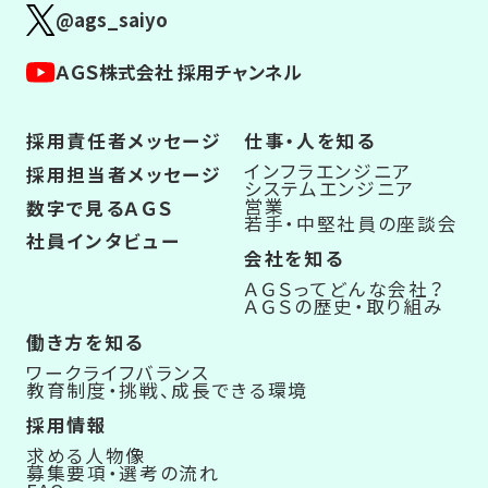
@ags_saiyo
ＡＧＳ株式会社 採用チャンネル
採用責任者メッセージ
仕事・人を知る
インフラエンジニア
採用担当者メッセージ
システムエンジニア
営業
数字で見るＡＧＳ
若手・中堅社員の座談会
社員インタビュー
会社を知る
ＡＧＳってどんな会社？
ＡＧＳの歴史・取り組み
働き方を知る
ワークライフバランス
教育制度・挑戦、成長できる環境
採用情報
求める人物像
募集要項・選考の流れ