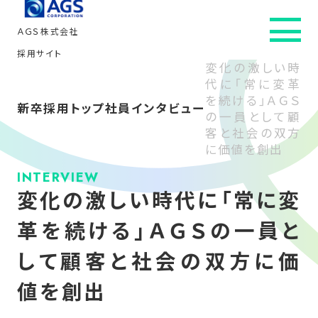
ＡＧＳ株式会社
採用サイト
変化の激しい時
代に「常に変革
新卒採用トップ
を続ける」ＡＧＳ
新卒採用トップ
社員インタビュー
の一員として顧
会社を知る
客と社会の双方
に価値を創出
社員インタビュー
INTERVIEW
変化の激しい時代に「常に変
仕事・人を知る
革を続ける」ＡＧＳの一員と
して顧客と社会の双方に価
働き方を知る
値を創出
採用情報