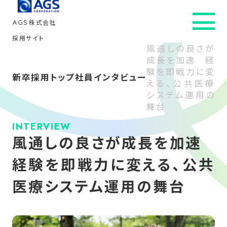
ＡＧＳ株式会社
採用サイト
風通しの良さが
成長を加速 経
新卒採用トップ
験を即戦力に変
新卒採用トップ
社員インタビュー
える、公共医療
会社を知る
システム運用の
舞台
社員インタビュー
INTERVIEW
風通しの良さが成長を加速
仕事・人を知る
経験を即戦力に変える、公共
医療システム運用の舞台
働き方を知る
採用情報